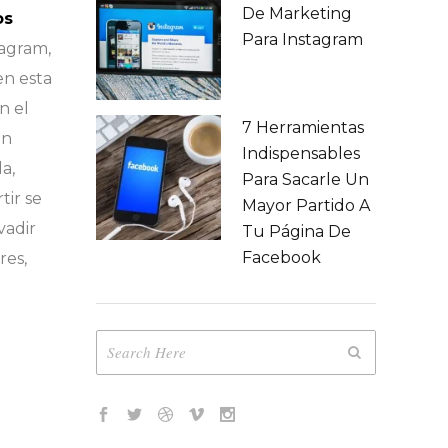
De Marketing
os
Para Instagram
tagram,
en esta
n el
7 Herramientas
un
Indispensables
a,
Para Sacarle Un
ir se
Mayor Partido A
vadir
Tu Página De
Facebook
res,