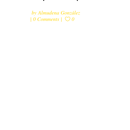
by
Almudena González
0 Comments
0
Una vez más, llegamos con un
proyecto que nos hace especial
ilusión, por lo que promueve: una
campaña social con interacción
con el público de la calle en la
que desde Vintage Comunicación
estamos llevando la
comunicación, estableciendo la
estrategia en redes sociales con
contenido orgánico y patrocinado
en Facebook e Instagram, con
una importante...