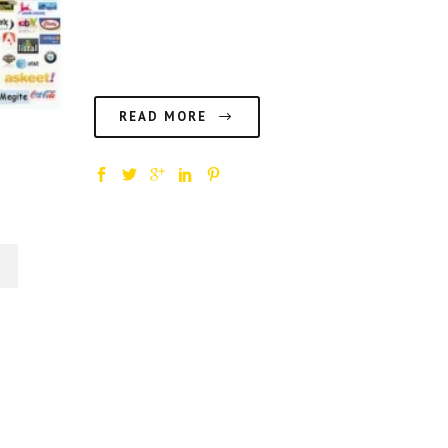
Muchos llevamos trabajando con medios soc
en Internet desde sus mismos inicios y lo...
READ MORE