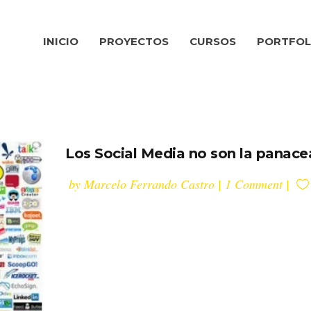
INICIO
PROYECTOS
CURSOS
PORTFOL
Los Social Media no son la panace
by
Marcelo Ferrando Castro
1 Comment
Sucede siempre que existe un boom, ya se
en este caso con tendencias en comunicació
con el último gadget que sale al mercado
revolucionando todo lo anterior. Todo el m
vuelve loco: lo quiere, lo quiere y lo quiere.