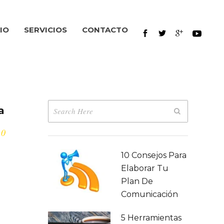
IO
SERVICIOS
CONTACTO
a
0
10 Consejos Para
a como
Elaborar Tu
n o
Plan De
Comunicación
undo se
5 Herramientas