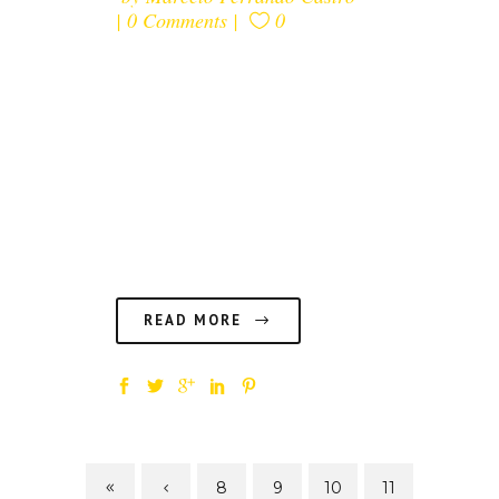
0 Comments
0
Sin importar el tamaño de la
empresa, cualquiera que esté
presente en Internet debe
conocer necesariamente el ROI
que generan sus acciones en los
medios sociales....
READ MORE
8
9
10
11