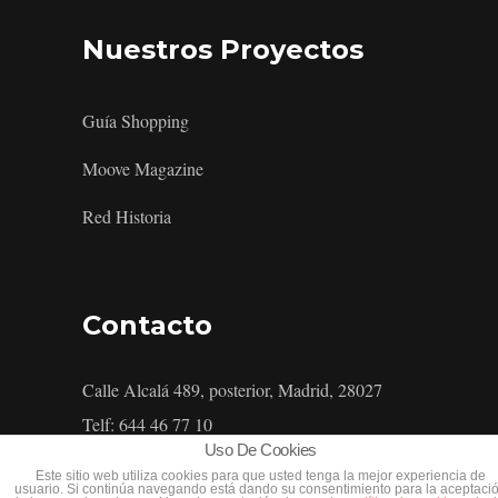
Nuestros Proyectos
Guía Shopping
Moove Magazine
Red Historia
Contacto
Calle Alcalá 489, posterior, Madrid, 28027
Telf: 644 46 77 10
Uso De Cookies
Este sitio web utiliza cookies para que usted tenga la mejor experiencia de
usuario. Si continúa navegando está dando su consentimiento para la aceptaci
Política De Privacidad