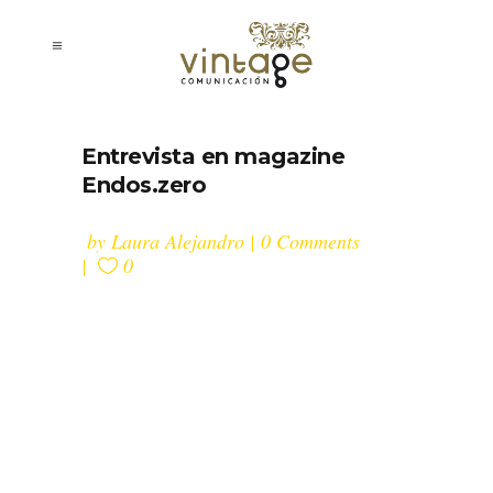
Entrevista en magazine
Endos.zero
by
Laura Alejandro
0 Comments
0
Este mes he tenido el placer de ser
entrevistada por la gente de la
revista digital Endos.zero. Por
supuesto, estoy encantada de haber
tenido la oportunidad de aparecer
en su quinto número, lleno de gente