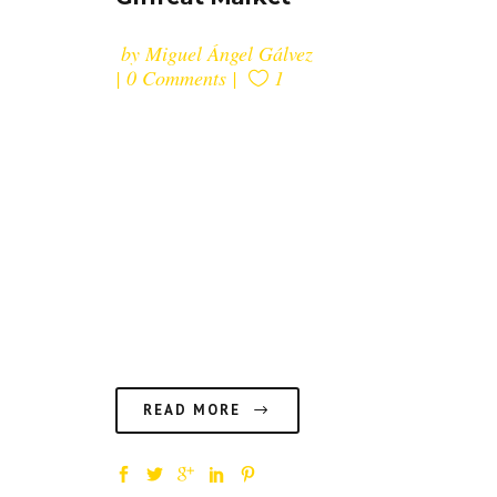
by
Miguel Ángel Gálvez
0 Comments
1
¡Nos hemos embarcado en un
nuevo proyecto que nos hace
mucha ilusión! Big Food, un
evento que une Gastronomía y
Diseño que se realizará los días
25, 26 y 27 de septiembre en
Matadero Madrid....
READ MORE