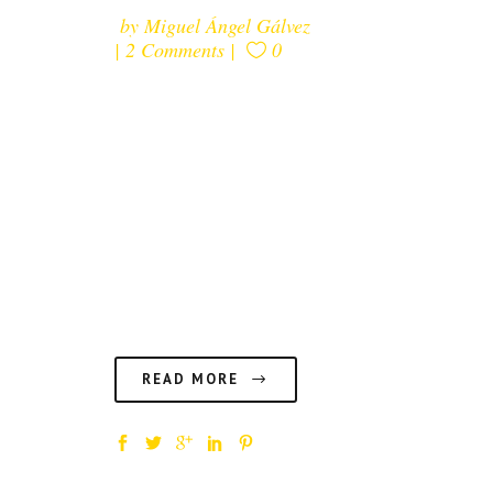
by
Miguel Ángel Gálvez
2 Comments
0
Desde la Revolución 2.0, han
surgido nuevos conceptos que
no todo el mundo tiene muy
claro. Uno de ellos es el de
"prosumer". ¿Quiénes son y en
qué se diferencian de un
influencer?...
READ MORE