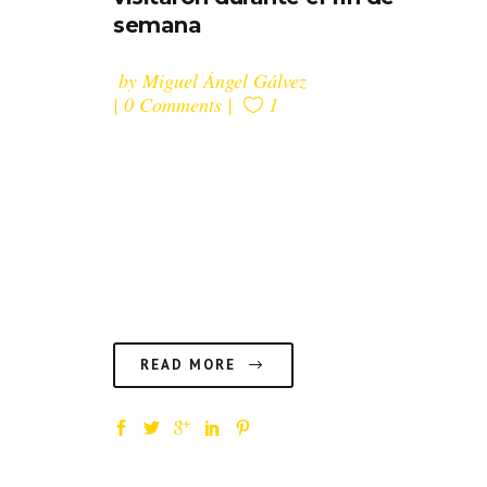
semana
by
Miguel Ángel Gálvez
0 Comments
1
Gran éxito en la primera edición
de Big Food, el primer evento
que une Gastronomía y Diseño al
que acudieron más de 15.000
personas....
READ MORE