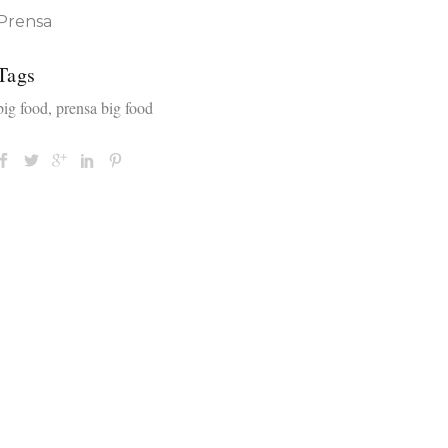
Prensa
Tags
big food, prensa big food